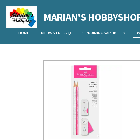
Ga
MARIAN'S HOBBYSHO
direct
naar
de
HOME
NIEUWS EN F.A.Q
OPRUIMINGSARTIKELEN
W
hoofdinhoud