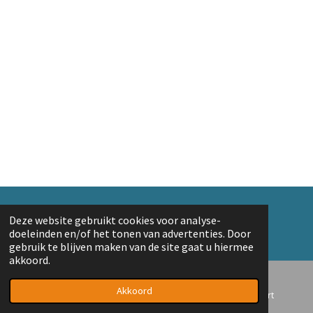
© 2018 A. v/d Top
Deze website gebruikt cookies voor analyse-
Powered by
JouwWeb
doeleinden en/of het tonen van advertenties. Door
gebruik te blijven maken van de site gaat u hiermee
akkoord.
Akkoord
E-mailadres
Telefoonnummer
Kaart