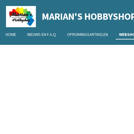
Ga
MARIAN'S HOBBYSHO
direct
naar
de
HOME
NIEUWS EN F.A.Q
OPRUIMINGSARTIKELEN
WEBSH
hoofdinhoud