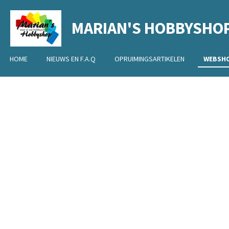
Ga
MARIAN'S HOBBYSHO
direct
naar
de
HOME
NIEUWS EN F.A.Q
OPRUIMINGSARTIKELEN
WEBSH
hoofdinhoud