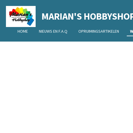
Ga
MARIAN'S HOBBYSHO
direct
naar
de
HOME
NIEUWS EN F.A.Q
OPRUIMINGSARTIKELEN
W
hoofdinhoud