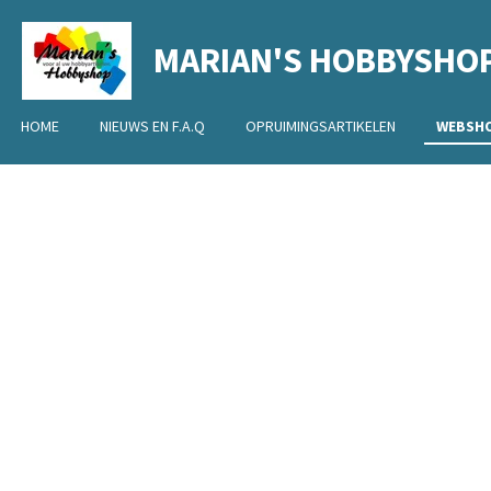
Ga
MARIAN'S HOBBYSHO
direct
naar
de
HOME
NIEUWS EN F.A.Q
OPRUIMINGSARTIKELEN
WEBSH
hoofdinhoud