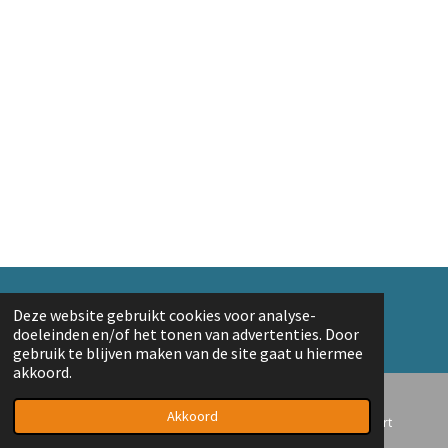
© 2018 A. v/d Top
Deze website gebruikt cookies voor analyse-
Powered by
JouwWeb
doeleinden en/of het tonen van advertenties. Door
gebruik te blijven maken van de site gaat u hiermee
akkoord.
Akkoord
E-mailadres
Telefoonnummer
Kaart