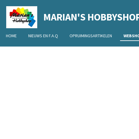
Ga
MARIAN'S HOBBYSHO
direct
naar
de
HOME
NIEUWS EN F.A.Q
OPRUIMINGSARTIKELEN
WEBSH
hoofdinhoud