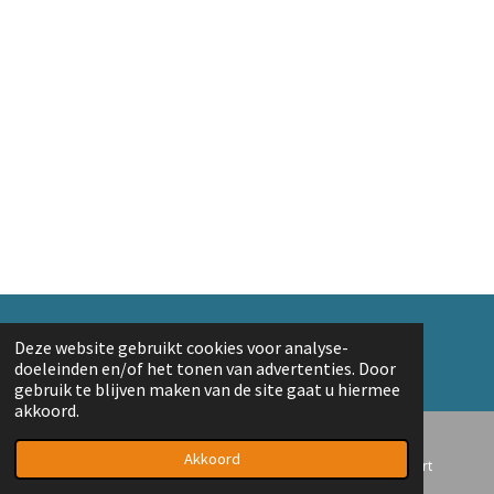
© 2018 A. v/d Top
Deze website gebruikt cookies voor analyse-
Powered by
JouwWeb
doeleinden en/of het tonen van advertenties. Door
gebruik te blijven maken van de site gaat u hiermee
akkoord.
Akkoord
E-mailadres
Telefoonnummer
Kaart