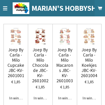
Ga
MARIAN'S HOBBYSHO
direct
naar
de
hoofdinhoud
Joep By
Joep By
Joep By
Joep By
Carla -
Carla -
Carla -
Carla -
Milo
Milo
Milo
Milo
Cupcake
Chocola
Macaron
Koekjes
JBC-KV-
de JBC-
s JBC-
JBC-KV-
2601001
KV-
KV-
2601004
2601002
2601003
€ 1,85
€ 1,85
€ 1,85
€ 1,85
In winkelwagen
In winkelwagen
In winkelwagen
In winkelwag