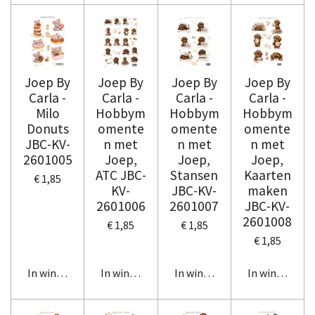
Joep By
Joep By
Joep By
Joep By
Carla -
Carla -
Carla -
Carla -
Milo
Hobbym
Hobbym
Hobbym
Donuts
omente
omente
omente
JBC-KV-
n met
n met
n met
2601005
Joep,
Joep,
Joep,
ATC JBC-
Stansen
Kaarten
€ 1,85
KV-
JBC-KV-
maken
2601006
2601007
JBC-KV-
2601008
€ 1,85
€ 1,85
€ 1,85
In winkelwagen
In winkelwagen
In winkelwagen
In winkelwag