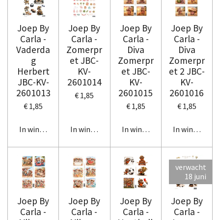
Joep By
Joep By
Joep By
Joep By
Carla -
Carla -
Carla -
Carla -
Vaderda
Zomerpr
Diva
Diva
g
et JBC-
Zomerpr
Zomerpr
Herbert
KV-
et JBC-
et 2 JBC-
JBC-KV-
2601014
KV-
KV-
2601013
2601015
2601016
€ 1,85
€ 1,85
€ 1,85
€ 1,85
In winkelwagen
In winkelwagen
In winkelwagen
In winkelwag
verwacht
18 juni
Joep By
Joep By
Joep By
Joep By
Carla -
Carla -
Carla -
Carla -