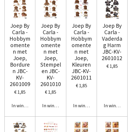
Joep By
Joep By
Joep By
Joep By
Carla -
Carla -
Carla -
Carla -
Hobbym
Hobbym
Hobbym
Vaderda
omente
omente
omente
g Harm
n met
n met
n met
JBC-KV-
Joep,
Joep,
Joep,
2601012
Bordure
Stempel
Kleuren
€ 1,85
n JBC-
en JBC-
JBC-KV-
KV-
KV-
2601011
2601009
2601010
€ 1,85
€ 1,85
€ 1,85
In winkelwagen
In winkelwagen
In winkelwagen
In winkelwag