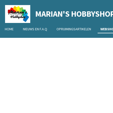
Ga
MARIAN'S HOBBYSHO
direct
naar
de
HOME
NIEUWS EN F.A.Q
OPRUIMINGSARTIKELEN
WEBSH
hoofdinhoud