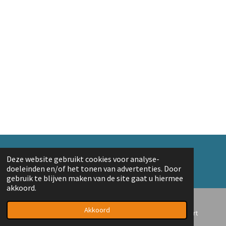
© 2018 A. v/d Top
Deze website gebruikt cookies voor analyse-
Powered by
JouwWeb
doeleinden en/of het tonen van advertenties. Door
gebruik te blijven maken van de site gaat u hiermee
akkoord.
Akkoord
E-mailadres
Telefoonnummer
Kaart