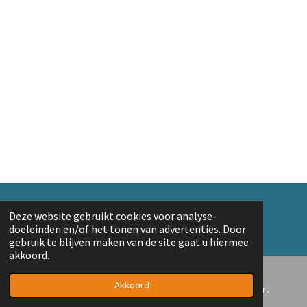
© 2018 A. v/d Top
Deze website gebruikt cookies voor analyse-
Powered by
JouwWeb
doeleinden en/of het tonen van advertenties. Door
gebruik te blijven maken van de site gaat u hiermee
akkoord.
Akkoord
E-mailadres
Telefoonnummer
Kaart