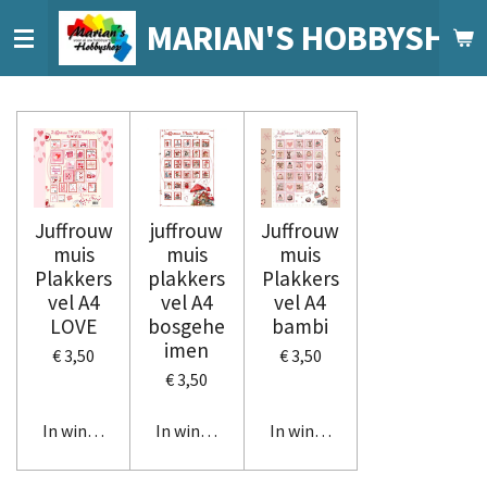
Ga
MARIAN'S HOBBYSHO
direct
naar
de
hoofdinhoud
Juffrouw
juffrouw
Juffrouw
muis
muis
muis
Plakkers
plakkers
Plakkers
vel A4
vel A4
vel A4
LOVE
bosgehe
bambi
imen
€ 3,50
€ 3,50
€ 3,50
In winkelwagen
In winkelwagen
In winkelwagen