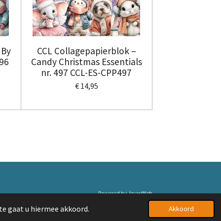
 By
CCL Collagepapierblok –
496
Candy Christmas Essentials
nr. 497 CCL-ES-CPP497
€ 14,95
Powered by
JouwWeb
te gaat u hiermee akkoord.
Akkoord