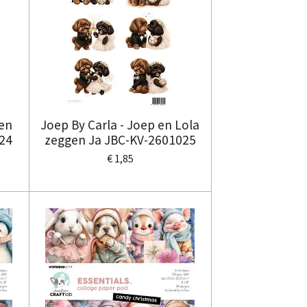
len
Joep By Carla - Joep en Lola
24
zeggen Ja JBC-KV-2601025
€ 1,85