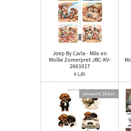
Joep By Carla - Milo en
Mollie Zomerpret JBC-KV-
Mo
2601017
€ 1,85
verwacht 18 juni