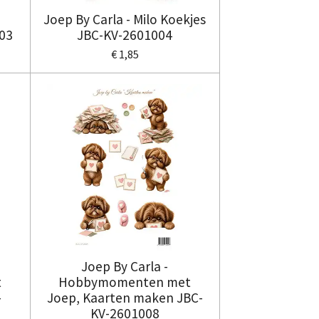
Joep By Carla - Milo Koekjes
03
JBC-KV-2601004
€ 1,85
Joep By Carla -
t
Hobbymomenten met
-
Joep, Kaarten maken JBC-
KV-2601008