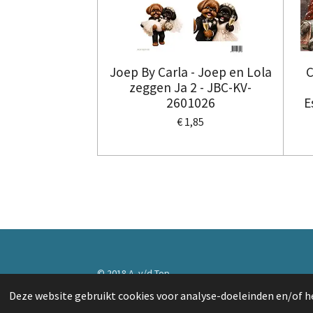
Joep By Carla - Joep en Lola
C
zeggen Ja 2 - JBC-KV-
2601026
E
€ 1,85
© 2018 A. v/d Top
Deze website gebruikt cookies voor analyse-doeleinden en/of he