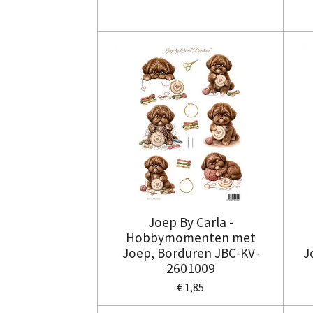
Joep By Carla -
Hobbymomenten met
Joep, Borduren JBC-KV-
J
2601009
€ 1,85