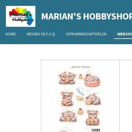
Ga
MARIAN'S HOBBYSHO
direct
naar
de
HOME
NIEUWS EN F.A.Q
OPRUIMINGSARTIKELEN
WEBSH
hoofdinhoud