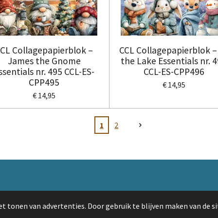
CL Collagepapierblok –
CCL Collagepapierblok –
James the Gnome
the Lake Essentials nr. 
ssentials nr. 495 CCL-ES-
CCL-ES-CPP496
CPP495
€ 14,95
€ 14,95
1
2
t tonen van advertenties. Door gebruik te blijven maken van de si