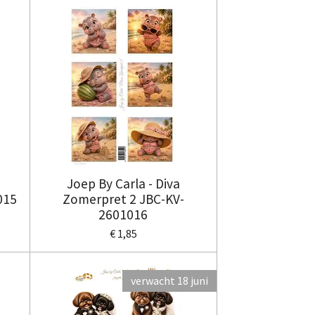
Joep By Carla - Diva
015
Zomerpret 2 JBC-KV-
2601016
€ 1,85
verwacht 18 juni