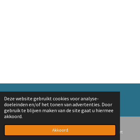
© 2018 A. v/d Top
Deze website gebruikt cookies voor analyse-
Powered by
JouwWeb
doeleinden en/of het tonen van advertenties. Door
gebruik te blijven maken van de site gaat u hiermee
akkoord.
Akkoord
E-mailadres
Telefoonnummer
Kaart