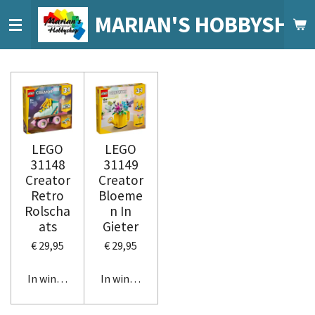
Ga
MARIAN'S HOBBYSHO
direct
naar
de
hoofdinhoud
LEGO
LEGO
31148
31149
Creator
Creator
Retro
Bloeme
Rolscha
n In
ats
Gieter
€ 29,95
€ 29,95
In winkelwagen
In winkelwagen