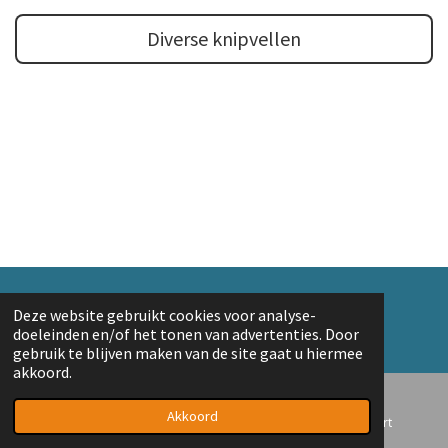
Diverse knipvellen
© 2018 A. v/d Top
Deze website gebruikt cookies voor analyse-
Powered by
JouwWeb
doeleinden en/of het tonen van advertenties. Door
gebruik te blijven maken van de site gaat u hiermee
akkoord.
Akkoord
E-mailadres
Telefoonnummer
Kaart