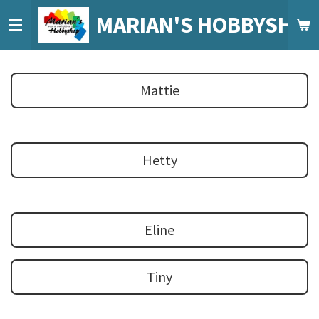
Ga
MARIAN'S HOBBYSHO
direct
naar
de
hoofdinhoud
Mattie
Hetty
Eline
Tiny