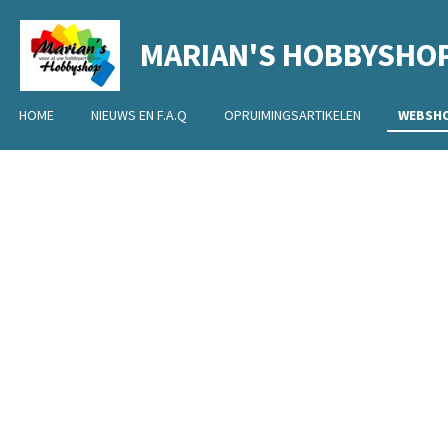
Ga
MARIAN'S HOBBYSHO
direct
naar
de
HOME
NIEUWS EN F.A.Q
OPRUIMINGSARTIKELEN
WEBSH
hoofdinhoud