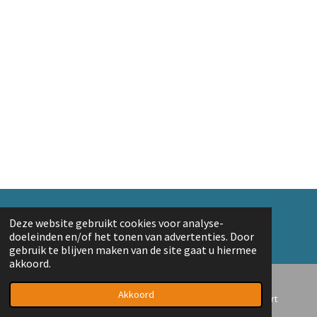
© 2018 A. v/d Top
Deze website gebruikt cookies voor analyse-
Powered by
JouwWeb
doeleinden en/of het tonen van advertenties. Door
gebruik te blijven maken van de site gaat u hiermee
akkoord.
Akkoord
E-mailadres
Telefoonnummer
Kaart