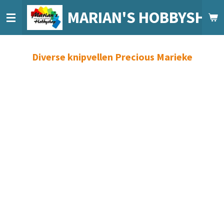
Ga
MARIAN'S HOBBYSHO
direct
naar
de
Diverse knipvellen Precious Marieke
hoofdinhoud