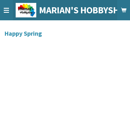
Ga
MARIAN'S HOBBYSHO
direct
naar
de
Happy Spring
hoofdinhoud