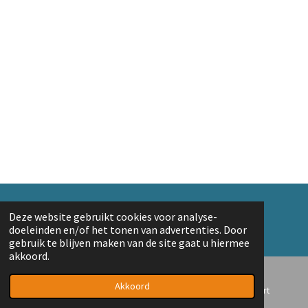
© 2018 A. v/d Top
Deze website gebruikt cookies voor analyse-
Powered by
JouwWeb
doeleinden en/of het tonen van advertenties. Door
gebruik te blijven maken van de site gaat u hiermee
akkoord.
Akkoord
E-mailadres
Telefoonnummer
Kaart