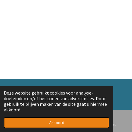
© 2018 A. v/d Top
Deze website gebruikt cookies voor analyse-
Powered by
JouwWeb
doeleinden en/of het tonen van advertenties. Door
gebruik te blijven maken van de site gaat u hiermee
akkoord.
Akkoord
E-mailadres
Telefoonnummer
Kaart