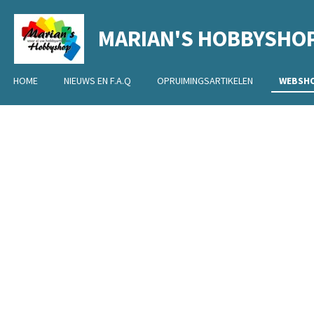
Ga
MARIAN'S HOBBYSHO
direct
naar
de
HOME
NIEUWS EN F.A.Q
OPRUIMINGSARTIKELEN
WEBSH
hoofdinhoud