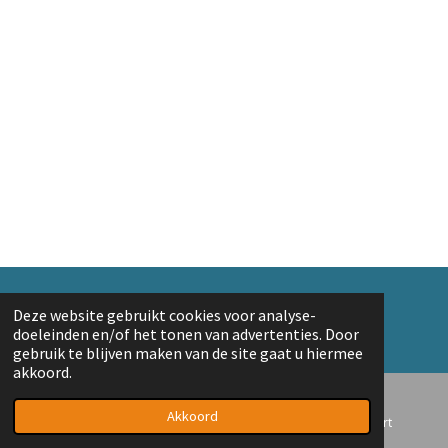
© 2018 A. v/d Top
Deze website gebruikt cookies voor analyse-
Powered by
JouwWeb
doeleinden en/of het tonen van advertenties. Door
gebruik te blijven maken van de site gaat u hiermee
akkoord.
Akkoord
E-mailadres
Telefoonnummer
Kaart