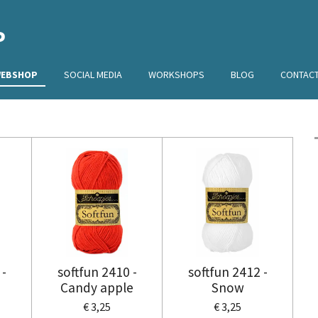
P
EBSHOP
SOCIAL MEDIA
WORKSHOPS
BLOG
CONTAC
 -
softfun 2410 -
softfun 2412 -
Candy apple
Snow
€ 3,25
€ 3,25