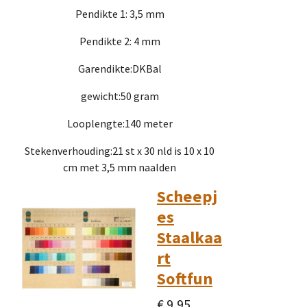
Pendikte 1: 3,5 mm
Pendikte 2: 4 mm
Garendikte:DKBal
gewicht:50 gram
Looplengte:140 meter
Stekenverhouding:21 st x 30 nld is 10 x 10
cm met 3,5 mm naalden
Scheepj
es
Staalkaa
rt
Softfun
€ 9,95