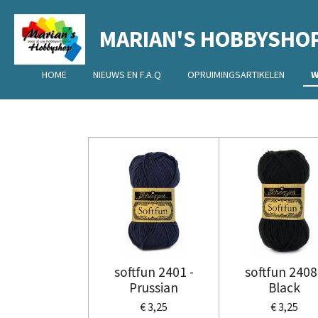
Ga
MARIAN'S HOBBYSHO
direct
naar
de
HOME
NIEUWS EN F.A.Q
OPRUIMINGSARTIKELEN
W
hoofdinhoud
softfun 2401 -
softfun 2408
Prussian
Black
€ 3,25
€ 3,25