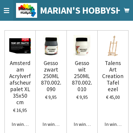
Ga
MARIAN'S HOBBYSHO
direct
naar
de
hoofdinhoud
Amsterd
Gesso
Gesso
Talens
am
zwart
wit
Art
Acrylverf
250ML
250ML
Creation
afscheur
870.002.
870.002.
Tafel
palet XL
090
010
ezel
35x50
€ 9,95
€ 9,95
€ 45,00
cm
€ 16,95
In winkelwagen
In winkelwagen
In winkelwagen
In winkelwag