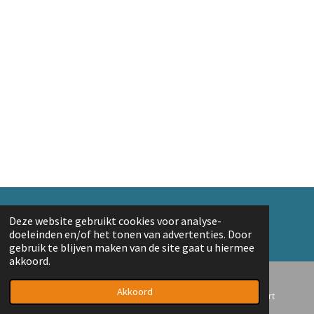
© 2018 A. v/d Top
Deze website gebruikt cookies voor analyse-
Powered by
JouwWeb
doeleinden en/of het tonen van advertenties. Door
gebruik te blijven maken van de site gaat u hiermee
akkoord.
Akkoord
E-mailadres
Telefoonnummer
Kaart