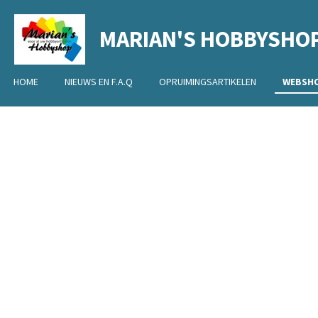
Ga
MARIAN'S HOBBYSHO
direct
naar
de
HOME
NIEUWS EN F.A.Q
OPRUIMINGSARTIKELEN
WEBSH
hoofdinhoud