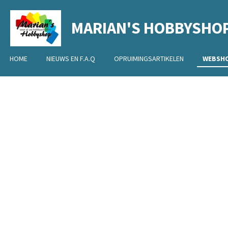
Ga
MARIAN'S HOBBYSHO
direct
naar
de
HOME
NIEUWS EN F.A.Q
OPRUIMINGSARTIKELEN
WEBSH
hoofdinhoud