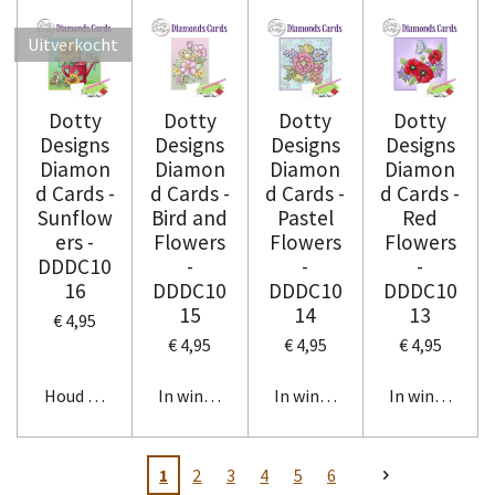
Uitverkocht
Dotty
Dotty
Dotty
Dotty
Designs
Designs
Designs
Designs
Diamon
Diamon
Diamon
Diamon
d Cards -
d Cards -
d Cards -
d Cards -
Sunflow
Bird and
Pastel
Red
ers -
Flowers
Flowers
Flowers
DDDC10
-
-
-
16
DDDC10
DDDC10
DDDC10
15
14
13
€ 4,95
€ 4,95
€ 4,95
€ 4,95
Houd mij op de hoogte
In winkelwagen
In winkelwagen
In winkelwag
1
2
3
4
5
6