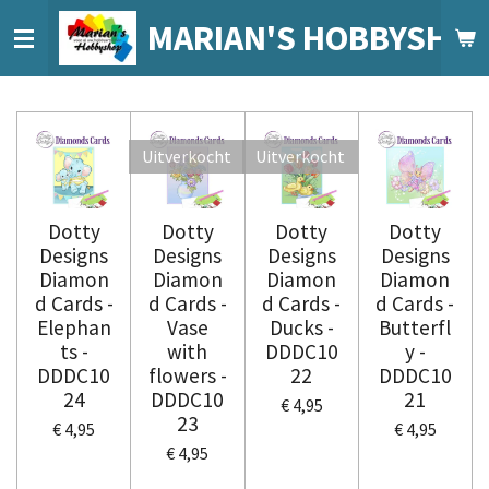
Ga
MARIAN'S HOBBYSHO
direct
naar
de
hoofdinhoud
Uitverkocht
Uitverkocht
Dotty
Dotty
Dotty
Dotty
Designs
Designs
Designs
Designs
Diamon
Diamon
Diamon
Diamon
d Cards -
d Cards -
d Cards -
d Cards -
Elephan
Vase
Ducks -
Butterfl
ts -
with
DDDC10
y -
DDDC10
flowers -
22
DDDC10
24
DDDC10
21
€ 4,95
23
€ 4,95
€ 4,95
€ 4,95