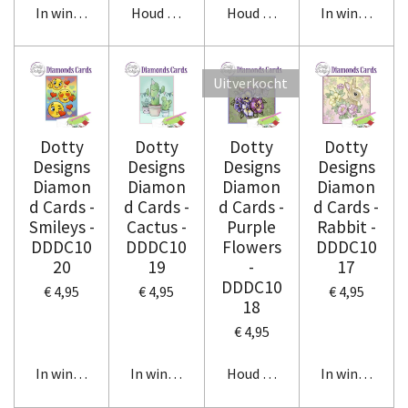
In winkelwagen
Houd mij op de hoogte
Houd mij op de hoogte
In winkelwag
Uitverkocht
Dotty
Dotty
Dotty
Dotty
Designs
Designs
Designs
Designs
Diamon
Diamon
Diamon
Diamon
d Cards -
d Cards -
d Cards -
d Cards -
Smileys -
Cactus -
Purple
Rabbit -
DDDC10
DDDC10
Flowers
DDDC10
20
19
-
17
DDDC10
€ 4,95
€ 4,95
€ 4,95
18
€ 4,95
In winkelwagen
In winkelwagen
Houd mij op de hoogte
In winkelwag