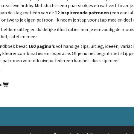
reatieve hobby. Met slechts een paar stokjes en wat verf tover j
 aan de slag met één van de
12 inspirerende patronen
(een aantal
 ontwerp je eigen patroon. Ik neem je stap voor stap mee en deel
heldere uitleg en duidelijke illustraties leer je eenvoudig de mooi
sbel, tafel en meer.
andboek bevat
160 pagina’s
vol handige tips, uitleg, ideeën, variati
,
kleurencombinaties en inspiratie. Of je nu net begint met stippen
en patronen voor elk niveau. Iedereen kan het, dus stip mee!
en