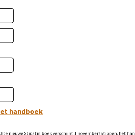
het handboek
te nieuwe Stipstijl boek verschijnt 1 november! Stippen. het han