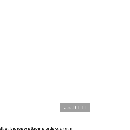
vanaf 01-11
dboek is
jouw ultieme gids
voor een