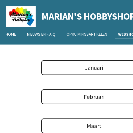
Ga
MARIAN'S HOBBYSHO
direct
naar
de
HOME
NIEUWS EN F.A.Q
OPRUIMINGSARTIKELEN
WEBSH
hoofdinhoud
Januari
Februari
Maart