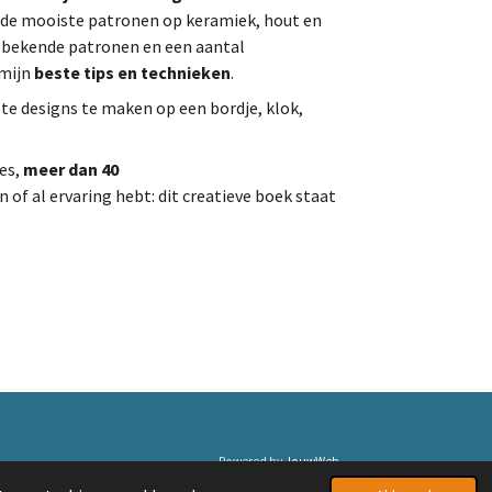
e de mooiste patronen op keramiek, hout en
 bekende patronen en een aantal
 mijn
beste tips en technieken
.
ste designs te maken op een bordje, klok,
es,
meer dan 40
 of al ervaring hebt: dit creatieve boek staat
Powered by
JouwWeb