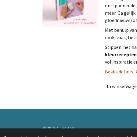
ontspannende, c
meer. Ga gelijk
gloednieuw!) of
Met behulp van 
mok, vaas, fiet
Stippen. het h
kleurrecepten
vol inspiratie 
Bekijk details
In winkelwag
© 2018 A. v/d Top