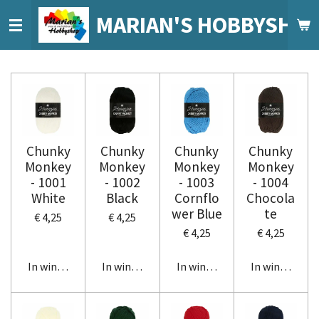
Ga
MARIAN'S HOBBYSHO
direct
naar
de
hoofdinhoud
Chunky
Chunky
Chunky
Chunky
Monkey
Monkey
Monkey
Monkey
- 1001
- 1002
- 1003
- 1004
White
Black
Cornflo
Chocola
wer Blue
te
€ 4,25
€ 4,25
€ 4,25
€ 4,25
In winkelwagen
In winkelwagen
In winkelwagen
In winkelwag