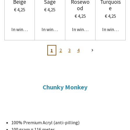
Beige
Sage
Rosewo
Turquois
od
e
€ 4,25
€ 4,25
€ 4,25
€ 4,25
In winkelwagen
In winkelwagen
In winkelwagen
In winkelwag
1
2
3
4
Chunky Monkey
100% Premium Acryl (anti-pilling)
100 gram = 116 meter