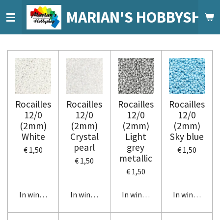
Ga
MARIAN'S HOBBYSHO
direct
naar
de
hoofdinhoud
Rocailles
Rocailles
Rocailles
Rocailles
12/0
12/0
12/0
12/0
(2mm)
(2mm)
(2mm)
(2mm)
White
Crystal
Light
Sky blue
pearl
grey
€ 1,50
€ 1,50
metallic
€ 1,50
€ 1,50
In winkelwagen
In winkelwagen
In winkelwagen
In winkelwag