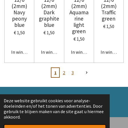
(2mm)
(2mm)
(2mm)
(2mm)
Navy
Dark
Aquama
Traffic
peony
graphite
rine
green
blue
blue
light
€ 1,50
green
€ 1,50
€ 1,50
€ 1,50
In winkelwagen
In winkelwagen
In winkelwagen
In winkelwag
1
2
3
© 2018 A. v/d Top
Deze website gebruikt cookies voor analyse-
Powered by
JouwWeb
doeleinden en/of het tonen van advertenties. Door
gebruik te blijven maken van de site gaat u hiermee
akkoord.