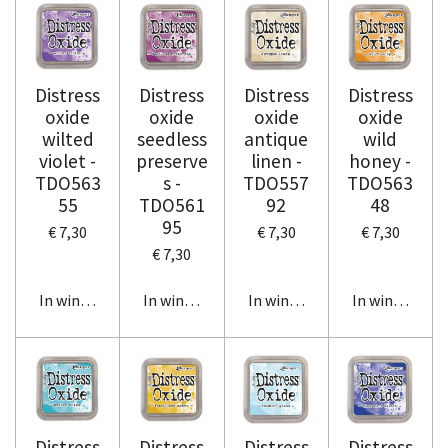
Distress
Distress
Distress
Distress
oxide
oxide
oxide
oxide
wilted
seedless
antique
wild
violet -
preserve
linen -
honey -
TDO563
s -
TDO557
TDO563
55
TDO561
92
48
95
€ 7,30
€ 7,30
€ 7,30
€ 7,30
In winkelwagen
In winkelwagen
In winkelwagen
In winkelwag
Distress
Distress
Distress
Distress