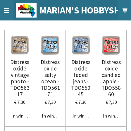
Ga
MARIAN'S HOBBYSHO
direct
naar
de
hoofdinhoud
Distress
Distress
Distress
Distress
oxide
oxide
oxide
oxide
vintage
salty
faded
candied
photo -
ocean -
jeans -
apple -
TDO563
TDO561
TDO559
TDO558
17
71
45
60
€ 7,30
€ 7,30
€ 7,30
€ 7,30
In winkelwagen
In winkelwagen
In winkelwagen
In winkelwag