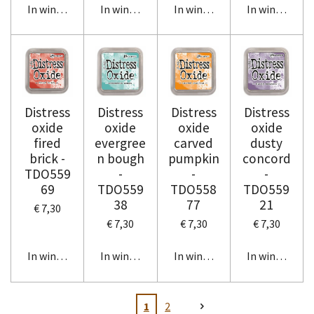
In winkelwagen
In winkelwagen
In winkelwagen
In winkelwag
Distress
Distress
Distress
Distress
oxide
oxide
oxide
oxide
fired
evergree
carved
dusty
brick -
n bough
pumpkin
concord
TDO559
-
-
-
69
TDO559
TDO558
TDO559
38
77
21
€ 7,30
€ 7,30
€ 7,30
€ 7,30
In winkelwagen
In winkelwagen
In winkelwagen
In winkelwag
1
2