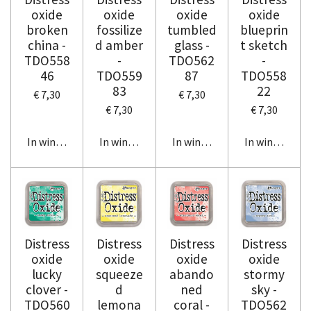
oxide
oxide
oxide
oxide
broken
fossilize
tumbled
blueprin
china -
d amber
glass -
t sketch
TDO558
-
TDO562
-
46
TDO559
87
TDO558
83
22
€ 7,30
€ 7,30
€ 7,30
€ 7,30
In winkelwagen
In winkelwagen
In winkelwagen
In winkelwag
Distress
Distress
Distress
Distress
oxide
oxide
oxide
oxide
lucky
squeeze
abando
stormy
clover -
d
ned
sky -
TDO560
lemona
coral -
TDO562