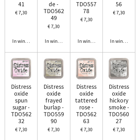
41
de -
TDO557
56
TDO562
78
€ 7,30
€ 7,30
49
€ 7,30
€ 7,30
In winkelwagen
In winkelwagen
In winkelwagen
In winkelwag
Distress
Distress
Distress
Distress
oxide
oxide
oxide
oxide
spun
frayed
tattered
hickory
sugar -
burlap -
rose -
smoke -
TDO562
TDO559
TDO562
TDO560
32
90
63
27
€ 7,30
€ 7,30
€ 7,30
€ 7,30