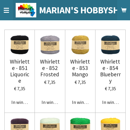
Ga
MARIAN'S HOBBYSHO
direct
naar
de
hoofdinhoud
Whirlett
Whirlett
Whirlett
Whirlett
e - 851
e - 852
e - 853
e - 854
Liquoric
Frosted
Mango
Blueberr
e
y
€ 7,35
€ 7,35
€ 7,35
€ 7,35
In winkelwagen
In winkelwagen
In winkelwagen
In winkelwag